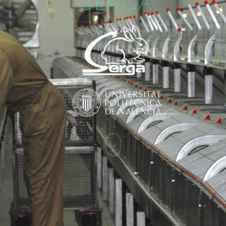
SERGA
MÁS INFORMACIÓN
Vaginas extracción
semen de conejos
Higiénicas, secas y
térmicas
Eyaculados con más
volumen e
importante ahorro