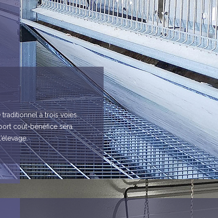
raditionnel à trois voies
pport coût-bénéfice sera
l’élevage.