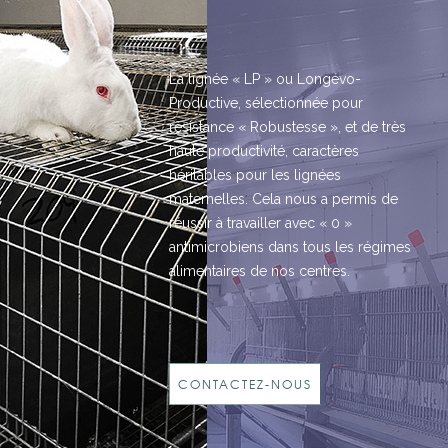
La lignée « LP » ou Longévo-
Productive, sélectionnée pour
résistance « Robustesse », et de très
haute productivité, caractères
héritables pour les lignées
maternelles. Cela nous a permis de
réussir à travailler avec « 0 »
antimicrobiens dans tous les régimes
alimentaires de nos centres.
CONTACTEZ-NOUS